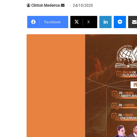
Mande
Clinton Medeiros
24/10/2025
um
Linkedin
Messe
e-
Facebook
X
mail