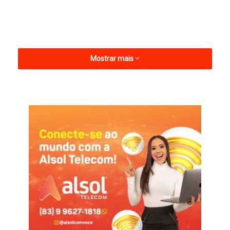
Mostrar mais
Os três jogadores, formados nas categorias de base do Terror
do Sertão, agora dão um passo importante em suas carreiras
ao integrarem oficialmente o elenco profissional do clube.
Em nota, a diretoria do Esporte destacou o orgulho em ver o
trabalho de formação de atletas render frutos concretos e
reforçou o compromisso com o fortalecimento da base.
“O Esporte se orgulha em ver o talento da base ganhar espaço