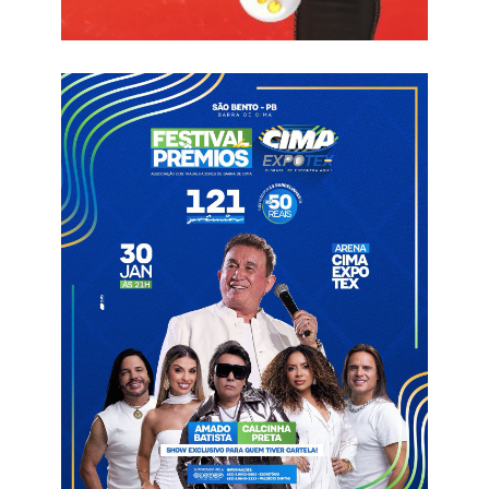
no profissional e reafirma o compromisso de seguir formando
e valorizando seus jovens atletas”, diz o comunicado.
Com a ascensão dos jovens campeões, o Esporte de Patos
busca consolidar um modelo de continuidade entre a base e o
time principal, apostando no desenvolvimento local como pilar
de seu projeto esportivo para os próximos anos.
Informações com Patos Online
Atletas
Equipe de base
Esporte de Patos