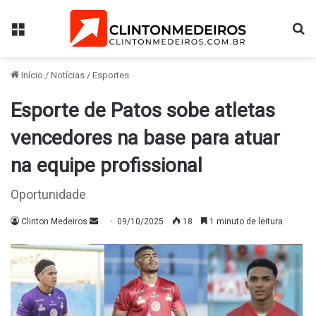
Menu
Pr
Início
/
Notícias
/
Esportes
Esporte de Patos sobe atletas
vencedores na base para atuar
na equipe profissional
Oportunidade
Mande
Clinton Medeiros
09/10/2025
18
1 minuto de leitura
um
e-
mail