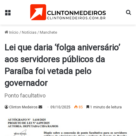
Menu
Pr
Início
/
Notícias
/
Manchete
Lei que daria ‘folga aniversário’
aos servidores públicos da
Paraíba foi vetada pelo
governador
Ponto facultativo
Mande
Clinton Medeiros
09/10/2025
85
1 minuto de leitura
um
e-
mail