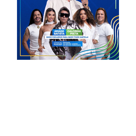
O texto estabelece que servidores efetivos, comissionados e
prestadores de serviço com atuação na administração direta
ou indireta do Estado da Paraíba terão direito a folga no dia do
aniversário. Em caso de descumprimento, o projeto estabelece
advertência e multa de 50 UFR.
Razões do veto
Na justificativa do veto, com base em consulta à Secretaria de
Administração, o governador afirmou que a proposta é
inconstitucional por tratar do regime jurídico dos servidores,
matéria que, segundo a Constituição Federal e a Constituição
Estadual, é de competência exclusiva do Poder Executivo. Isso
caracterizaria vício formal.
“Embora traduza preocupação meritória, a proposição
legislativa altera o regime jurídico dos servidores públicos