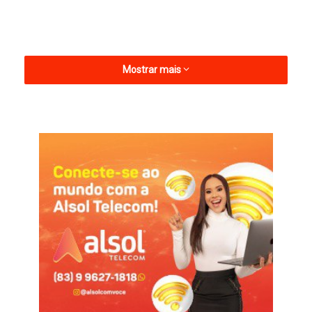
Mostrar mais
Esta será sua primeira experiência no futebol paraibano.
Revelado pelo Botafogo-SP, Gustavo também já atuou pelo
Real Noroeste e pelo São Francisco-PA.
Este é o quarto reforço confirmado pela diretoria do Canário
do Sertão para a próxima temporada. Além do goleiro, o
Verdão Maravilha já anunciou o volante Walfrido e os meias
Dos Santos e Vitinho. O time terá como técnico Felipe Soares,
que comandará a equipe no estadual de 2026.