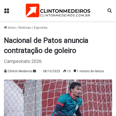
Menu
Pr
Início
/
Notícias
/
Esportes
Nacional de Patos anuncia
contratação de goleiro
Campeonato 2026
Mande
Clinton Medeiros
08/10/2025
10
1 minuto de leitura
um
e-
mail