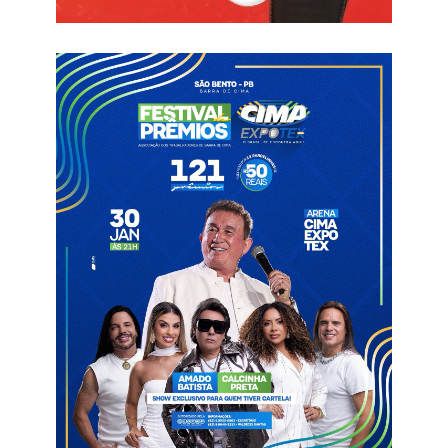
O clube segue em busca de novos reforços para completar a
equipe e iniciar a preparação para a disputa do campeonato
estadual. A expectativa é que outras contratações sejam
anunciadas nos próximos dias.
Informações com Patos Online
Goleiro
Nacional de Patos
Paraibano