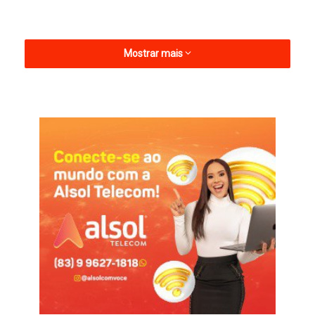
Mostrar mais
A cerimônia de inauguração aconteceu no Auditório do CCTA,
e contou com a presença de gestores institucionais, políticos
e empresários da região.
Composto por quatro mini-indústrias (Carnes e pescados,
Leite e derivados, Frutas e hortaliças e Panificação), o
empreendimento proporcionará aos estudantes, na prática, a
aplicação de conceitos teóricos vistos em sala de aula, além