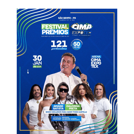
da realização de atividades típicas de um engenheiro de
alimentos, como recepção de matéria prima, processamento,
controle de qualidade, embalagem, rotulagem, precificação,
desenvolvimento de Procedimentos Operacionais
Padronizados (POPs), planilhas, manuais, consultorias, entre
outros.
“Antes da produção, nossos produtos passarão pelos
laboratórios experimentais – como o de análise de alimentos e
de fisiologia pós-colheita -, de tal modo que, antes de serem
fabricados, passem por diversos ensaios e obedeçam a
rigorosas normas no que concerne à legislação que disciplina
a produção de alimentos”, explicou o professor Anielson
Souza, diretor do campus Pombal.
De acordo com Anielson, será mantido um diálogo com o
setor produtivo local, com o objetivo de proporcionar o