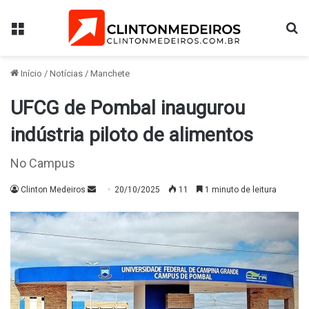
Menu
Pr
Início
/
Notícias
/
Manchete
UFCG de Pombal inaugurou
indústria piloto de alimentos
No Campus
Mande
Clinton Medeiros
20/10/2025
11
1 minuto de leitura
um
e-
mail