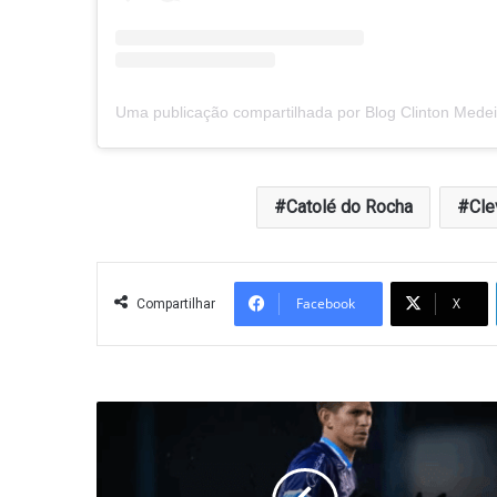
Catolé do Rocha
Cle
Facebook
X
Compartilhar
Nacional
de
Patos
contrata