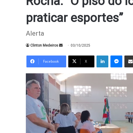
Rocha: “O piso do l
praticar esportes”
Alerta
Mande
Clinton Medeiros
03/10/2025
um
Linkedin
Messe
e-
Facebook
X
mail