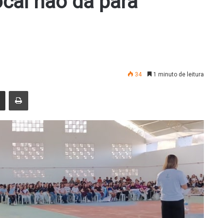
ocal não dá para
34
1 minuto de leitura
nger
Compartilhar via e-mail
Imprimir