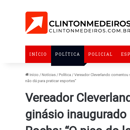
INÍCIO
POLÍTICA
POLICIAL
ES
Início
/
Notícias
/
Política
/
Vereador Cleverlando comentou s
não dá para praticar esportes”
Vereador Cleverla
ginásio inaugurado 