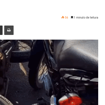
56
1 minuto de leitura
nger
Compartilhar via e-mail
Imprimir