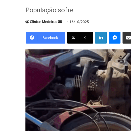
População sofre
Mande
Clinton Medeiros
16/10/2025
um
Linkedin
Messe
e-
Facebook
X
mail