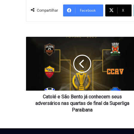
Facebook
X
Compartilhar
Catolé
e
São
Bento
já
conhecem
seus
adversários
nas
quartas
Catolé e São Bento já conhecem seus
de
adversários nas quartas de final da Superliga
final
Paraibana
da
Superliga
Paraibana