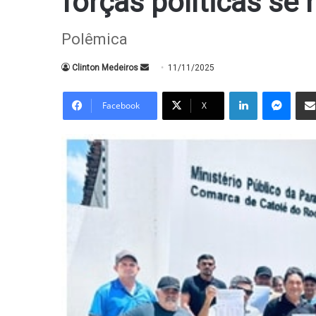
forças políticas s
Polêmica
Mande
Clinton Medeiros
11/11/2025
um
Linkedin
Messe
e-
Facebook
X
mail