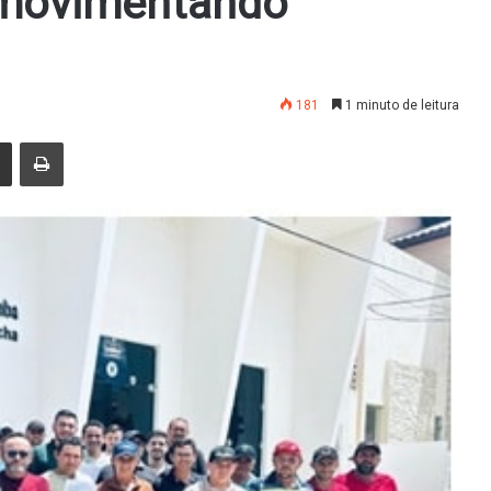
e movimentando
181
1 minuto de leitura
nger
Compartilhar via e-mail
Imprimir