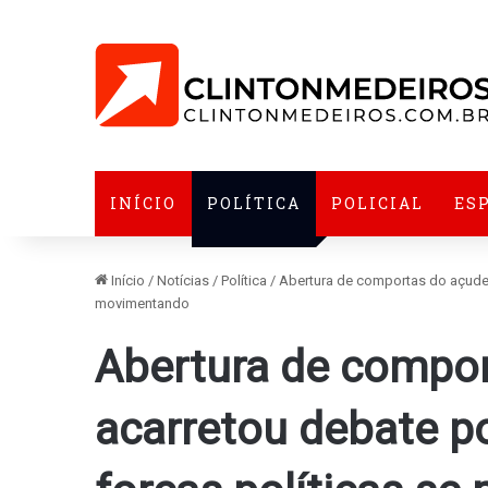
INÍCIO
POLÍTICA
POLICIAL
ES
Início
/
Notícias
/
Política
/
Abertura de comportas do açude C
movimentando
Abertura de compor
acarretou debate po