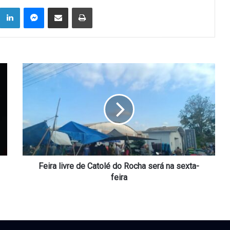
Linkedin
Messenger
Compartilhar via e-mail
Imprimir
Feira
livre
de
Catolé
do
Rocha
será
na
sexta-
feira
Feira livre de Catolé do Rocha será na sexta-
feira