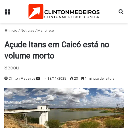
Menu
Pr
Início
/
Notícias
/
Manchete
Açude Itans em Caicó está no
volume morto
Secou
Mande
Clinton Medeiros
13/11/2025
23
1 minuto de leitura
um
e-
mail