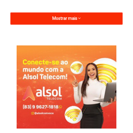
Mostrar mais
O cenário é considerado devastador por moradores,
pescadores e agricultores que dependem do manancial.
Imagens registradas nesta semana mostram centenas de
peixes mortos às margens do açude, enquanto outros ainda
agonizam na água turva e praticamente imóvel, tomada pelo
mau cheiro — um retrato do colapso ambiental que se instalou
no local.
De acordo com dados do Instituto de Gestão das Águas do RN
(Igarn), o Itans — que tem capacidade para armazenar cerca de
75 milhões de metros cúbicos — não apresenta volume