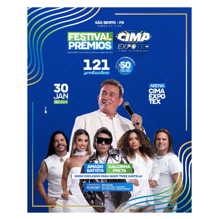
significativo há anos. A última vez que sangrou foi em 2009.
Desde então, a irregularidade das chuvas e o longo período de
estiagem levaram o reservatório ao esgotamento atual.
O impacto da seca também atinge os agricultores da região,
que tentam, de forma improvisada, retirar o pouco de água que
resta para manter pequenas plantações.
“Estamos aqui se virando nos 30, cavando para puxar alguma
‘aguinha’ e tentar salvar o que ainda resta. É triste demais ver o
Itans desse jeito”, lamentou Jonas José, produtor rural que vive
às margens do açude.
Durante décadas, o Itans foi a principal fonte de
abastecimento de Caicó. Hoje, com a incapacidade total do
reservatório, o município depende quase integralmente da
adutora Manoel Torres, que traz água do Rio Piranhas. A
situação reforça a fragilidade hídrica do Seridó e reacende o