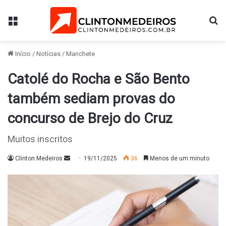
Menu
Pr
Início
/
Notícias
/
Manchete
Catolé do Rocha e São Bento
também sediam provas do
concurso de Brejo do Cruz
Muitos inscritos
Mande
Clinton Medeiros
19/11/2025
36
Menos de um minuto
um
e-
mail