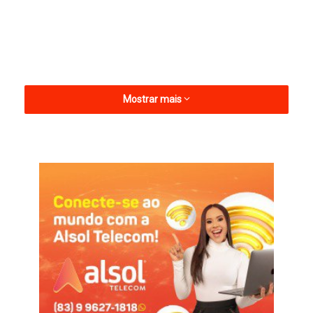
Mostrar mais
Segundo a gestão municipal, o motivo é o número alto de
inscritos no certame, e as escolas do município de Brejo do
Cruz não tem condições de receber todos os candidatos.
Veja mais
AQUI
Informações com Assessoria
Brejo do Cuz
Catolé e São Bento