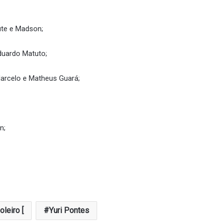
ute e Madson;
duardo Matuto;
Marcelo e Matheus Guará;
n;
oleiro [
Yuri Pontes