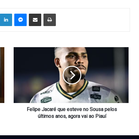
Linkedin
Messenger
Compartilhar via e-mail
Imprimir
Felipe
Jacaré
que
esteve
no
Sousa
pelos
últimos
anos,
agora
Felipe Jacaré que esteve no Sousa pelos
vai
últimos anos, agora vai ao Piauí
ao
Piauí