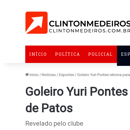
INÍCIO
POLÍTICA
POLICIAL
ES
Início
/
Notícias
/
Esportes
/
Goleiro Yuri Pontes retorna par
Goleiro Yuri Pontes
de Patos
Revelado pelo clube