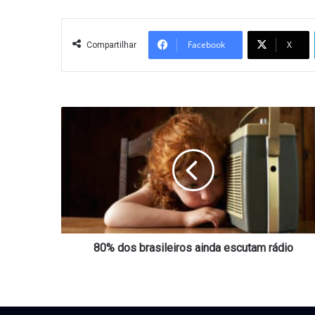
Facebook
X
Compartilhar
80%
dos
brasileiros
ainda
escutam
rádio
80% dos brasileiros ainda escutam rádio