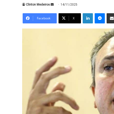
Mande
Clinton Medeiros
14/11/2025
um
Linkedin
Messe
e-
Facebook
X
mail