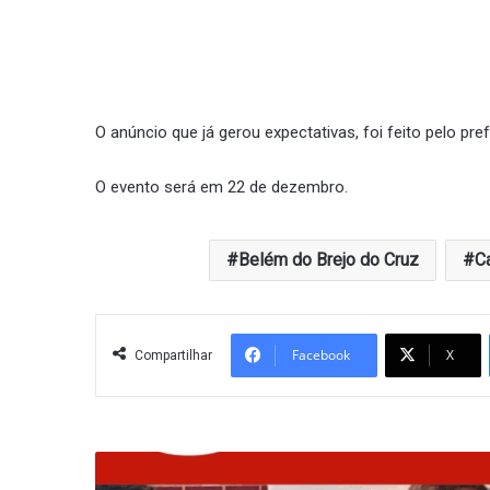
O anúncio que já gerou expectativas, foi feito pelo pr
O evento será em 22 de dezembro.
Belém do Brejo do Cruz
C
Facebook
X
Compartilhar
Parceria
política