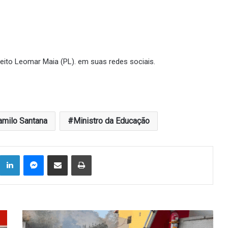
efeito Leomar Maia (PL). em suas redes sociais.
amilo Santana
Ministro da Educação
Linkedin
Messenger
Compartilhar via e-mail
Imprimir
Incêndios
em