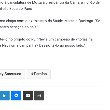
o à candidatura de Motta à presidência da Câmara, no Rio de
efeito Eduardo Paes.
ma chapa com o ex-ministro da Saúde, Marcelo Queiroga. “Se
antes serviços ao país.”
 tê-lo no projeto do PL. “Ney é um campeão de vitórias na
ia Ney numa campanha? Desejo tê-lo ao nosso lado.”
ey Suassuna
Paraíba
Linkedin
Messenger
Compartilhar via e-mail
Imprimir