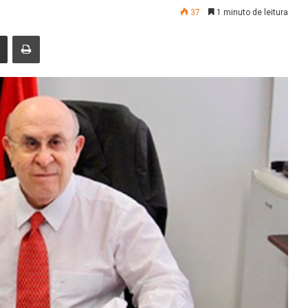
37
1 minuto de leitura
nger
Compartilhar via e-mail
Imprimir