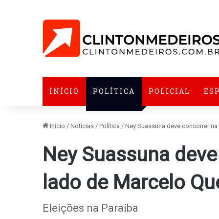
INÍCIO
POLÍTICA
POLICIAL
ES
Início
/
Notícias
/
Política
/
Ney Suassuna deve concorrer na
Ney Suassuna deve 
lado de Marcelo Qu
Eleições na Paraíba