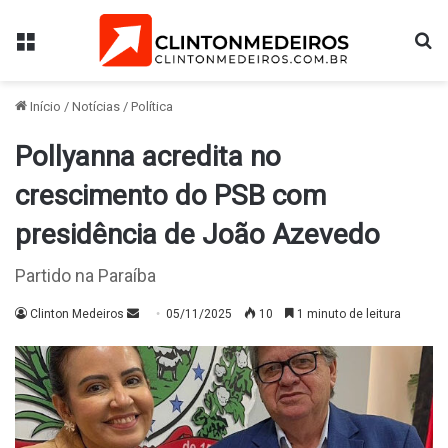
Menu
Pr
Início
/
Notícias
/
Política
Pollyanna acredita no
crescimento do PSB com
presidência de João Azevedo
Partido na Paraíba
Mande
Clinton Medeiros
05/11/2025
10
1 minuto de leitura
um
e-
mail