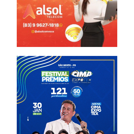
“O governador tem conduzido o partido com maestria, tem
escutado seus filiados e acredito que o PSB vai se consolidar.
Tem uma boa nominata, grandes nomes e com experiência e a
experiência exitosa do governador. Acredito que o governador
vai montar uma composição importante e nós vamos fazer
uma bancada boa de deputados estaduais, deputado federal”,
destacou.
João Azevedo
Pollyanna
PSB