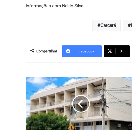
Informações com Naldo Silva
Carcará
Facebook
X
Compartilhar
Processo
seletivo
aberto
com
diversas
vagas
no
município
de