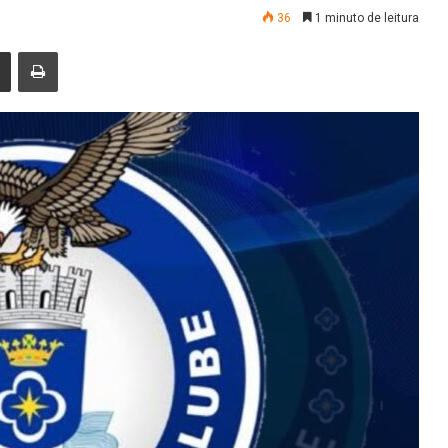
36
1 minuto de leitura
nger
Compartilhar via e-mail
Imprimir