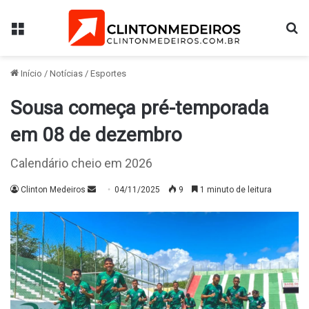
Menu
Pr
Início
/
Notícias
/
Esportes
Sousa começa pré-temporada
em 08 de dezembro
Calendário cheio em 2026
Mande
Clinton Medeiros
04/11/2025
9
1 minuto de leitura
um
e-
mail