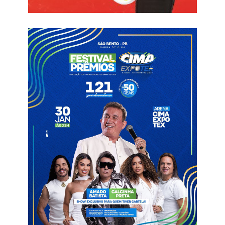
Para a próxima temporada, o Dinossauro do Sertão vai disputar
quatro competições: Campeonato Paraibano, Copa do
Nordeste, Copa do Brasil e Série D do Campeonato Brasileiro.
Em relação ao elenco, nove nomes já foram confirmados:
laterais Gilmar Lourenço e Abraão Lincoln; os zagueiros Pedro
Costa e Yan Carmo; o volante Tássio Paixão, os meias Lucas
Zanatelli e Natalício, além dos atacantes Yan Philippe e Aslen
Kevin.
2026
Pré-temporada
Sousa