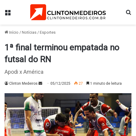
Menu
Pr
Início
/
Notícias
/
Esportes
1ª final terminou empatada no
futsal do RN
Apodi x América
Mande
Clinton Medeiros
05/12/2025
27
1 minuto de leitura
um
e-
mail