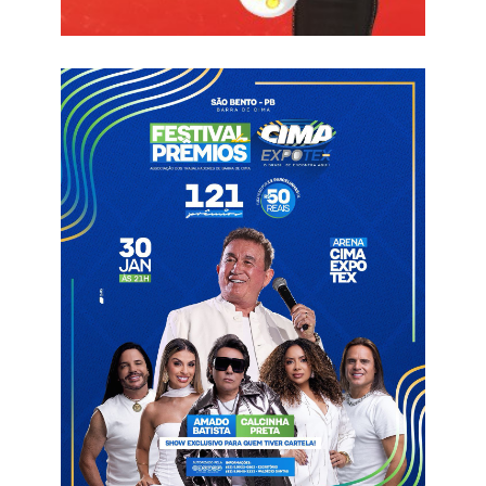
Informações com Globo Esporte
América
Amistoso
Treze