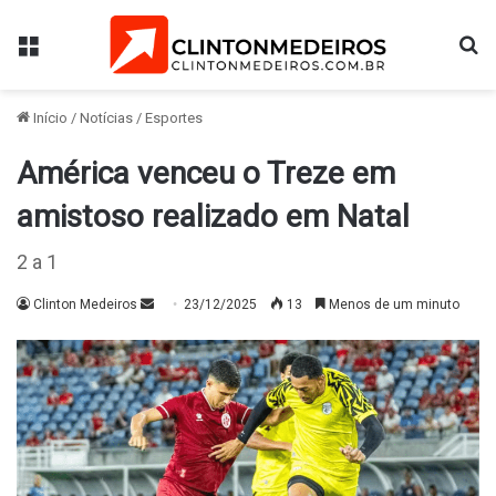
Menu
Pr
Início
/
Notícias
/
Esportes
América venceu o Treze em
amistoso realizado em Natal
2 a 1
Mande
Clinton Medeiros
23/12/2025
13
Menos de um minuto
um
e-
mail