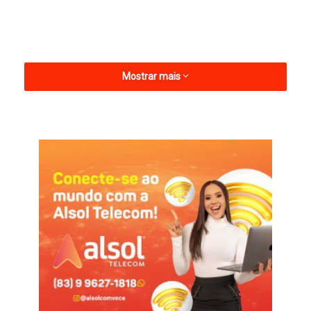
Mostrar mais
Sem os goleiros Renan Bragança, Lucão e Lucas Araújo, todos
lesionados, o técnico Ranielle Ribeiro precisou recorrer ao
quarto arqueiro, Anthony, do time sub-20.
O América jogou com Anthony; Lucas Mendes (Ítalo Silva),
Lucas Rodrigues (Rafael Jansen), Guilherme Paraíba, Charles
(Ricardo Luz); Judson (Coppetti), Alexandre Aruá (Leandro
Avelino), Souza (Antônio Villa); Joãozinho (Allan), Iarley
(Ricardo Lopes) e Salatiel (Heliardo).