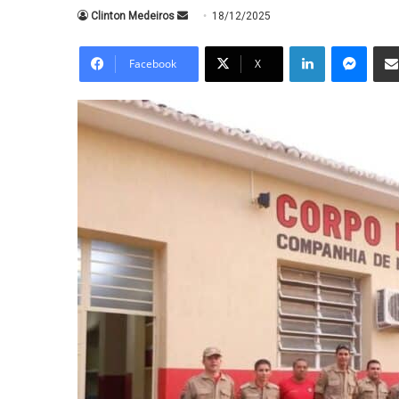
Mande
Clinton Medeiros
18/12/2025
um
Linkedin
Messe
e-
Facebook
X
mail