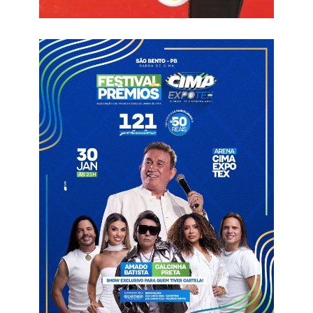
“Os alunos do Prima terão a oportunidade de estarem numa
grande sala, que é o Teatro Pedra do Reino, juntos com jovens
de outros polos, o que demonstra o caráter de inclusão do
Prima, com esse espaço de intercâmbio, de trocas. O concerto
é resultado de todo um ano de dedicação desses jovens, que
passaram horas ensaiando nos seus polos, nas suas cidades,
desenvolvendo habilidades. Tenho certeza do poder
transformador que é este programa de inclusão social que tem
a chancela mais que merecida do Governo da Paraíba, que
compreende a importância de inserir nossos jovens
paraibanos na arte por meio da música”, comentou.
O diretor de Gestão do Prima, Milton Dornellas, falou sobre a
concepção do concerto em 2025. “Este evento representa não
apenas o encerramento de mais um ciclo de formação
musical, mas é um momento de reconhecer conquistas,
inspirar novos desafios, reafirmar o poder da arte como
caminho de desenvolvimento humano e celebrar um ano