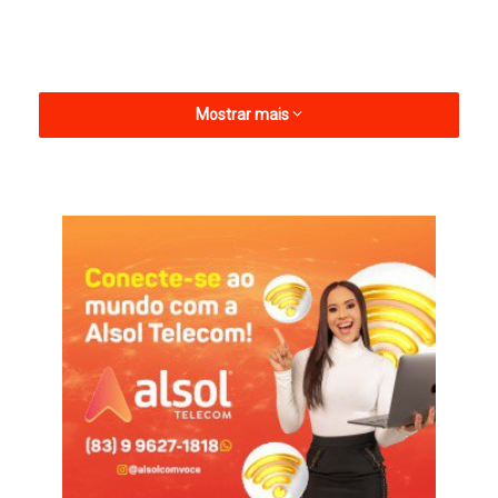
Mostrar mais
De caráter inclusivo, o Prima tem transformado vidas de
crianças e adolescentes do Litoral ao Sertão do estado, com
16 polos situados em 13 municípios da Paraíba. O secretário
de Estado da Cultura, Pedro Santos, destacou o poder
transformador do programa como política de inclusão social,
união e harmonia e falou sobre a expectativa para o Grande
Concerto de 2025.