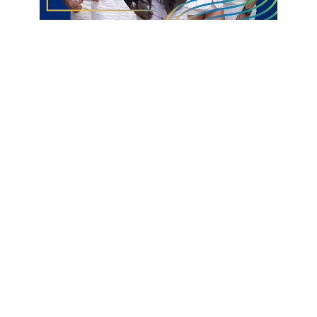
inteiro de dedicação, aprendizado e crescimento artístico
coletivo. Já homenageamos grandes nomes da nossa música
como, Jackson do Pandeiro, Sivuca e, este ano, de igual
grandeza, teremos a presença de Chico César, tocando o
repertório dele com os músicos do Prima”, afirmou Milton
Dornellas.
Grande Concerto 2025 – A orquestra do Prima, será composta
por 60 coralistas e 220 musicistas, entre alunos e professores,
dos 16 polos situados em 13 municípios da Paraíba e estará
sob a regência do maestro Rainere Travassos.
Repertório – O concerto foi estruturado por momentos. No
primeiro, a orquestra formada só por alunos do programa
tocará seis músicas que são: Symphony № 1, de Gustav
Mahler; Aragonaise, de Geordes Bizet; New World Symphony,
de Atonin Dvorak; Coisa № 1, de Moacir Santos; Floresta Azul,
de Letieres Leite e um Pout – Pourri Natalino, de Folk Song.