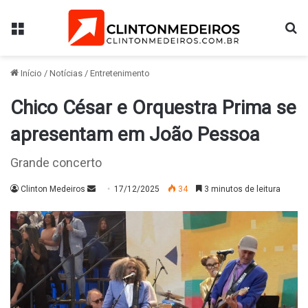
Menu
Pr
Início
/
Notícias
/
Entretenimento
Chico César e Orquestra Prima se
apresentam em João Pessoa
Grande concerto
Mande
Clinton Medeiros
17/12/2025
34
3 minutos de leitura
um
e-
mail