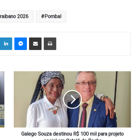
raibano 2026
Pombal
Linkedin
Messenger
Compartilhar via e-mail
Imprimir
Galego
Souza
destinou
R$
100
mil
para
projeto
social
em
Galego Souza destinou R$ 100 mil para projeto
Catolé