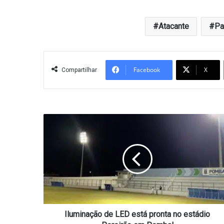
Atacante
Pa
Facebook
X
Compartilhar
Iluminação
de
LED
está
pronta
no
estádio
Pereirão
em
Pombal
Iluminação de LED está pronta no estádio