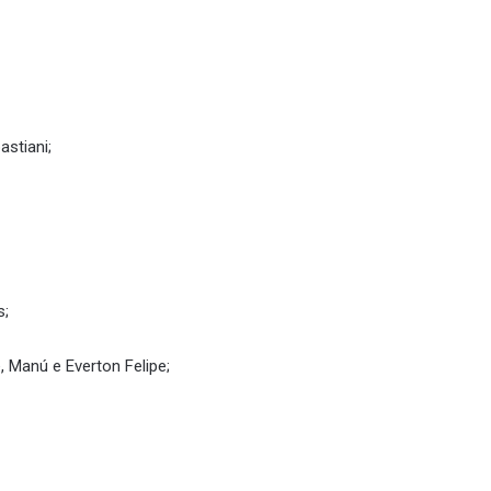
astiani;
s;
, Manú e Everton Felipe;