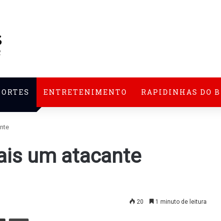
PORTES
ENTRETENIMENTO
RAPIDINHAS DO 
nte
ais um atacante
20
1 minuto de leitura
nger
Compartilhar via e-mail
Imprimir