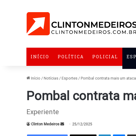
INÍCIO
POLÍTICA
POLICIAL
ES
Início
/
Notícias
/
Esportes
/
Pombal contrata mais um ataca
Pombal contrata m
Experiente
Mande
Clinton Medeiros
25/12/2025
um
Linkedin
Messe