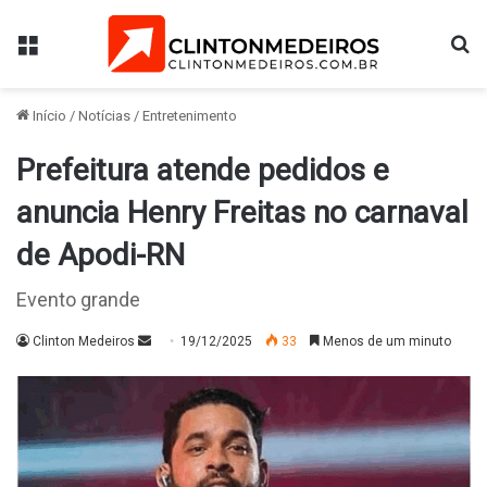
Menu
Pr
Início
/
Notícias
/
Entretenimento
Prefeitura atende pedidos e
anuncia Henry Freitas no carnaval
de Apodi-RN
Evento grande
Mande
Clinton Medeiros
19/12/2025
33
Menos de um minuto
um
e-
mail