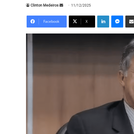
Mande
Clinton Medeiros
11/12/2025
um
Linkedin
Messe
e-
Facebook
X
mail