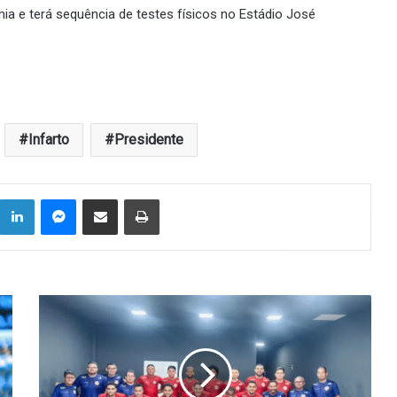
emia e terá sequência de testes físicos no Estádio José
Infarto
Presidente
Linkedin
Messenger
Compartilhar via e-mail
Imprimir
Esporte
de
Patos
começa
pré-
temporada