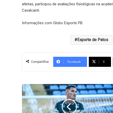
atletas, participou de avaliações fisiológicas na acad
Cavalcanti.
Informações com Globo Esporte PB
Esporte de Patos
Facebook
X
Compartilhar
Luís
Henrique
vai
seguir
no
Sousa