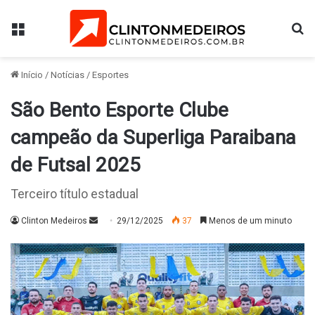
Menu
Pr
Início
/
Notícias
/
Esportes
São Bento Esporte Clube
campeão da Superliga Paraibana
de Futsal 2025
Terceiro título estadual
Mande
Clinton Medeiros
29/12/2025
37
Menos de um minuto
um
e-
mail