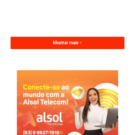
Mostrar mais
Esse é o 3º título estadual na história do São Bento. Que foi
também campeão paraibano em 2018 e 2021.
Campeão [
São Bento Esporte Clube
Superliga