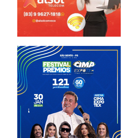
O TAC estabelece regras rígidas de segurança, horários,
estrutura, limpeza urbana, saúde pública e fiscalização, com o
objetivo de garantir a ordem, a segurança da população e a
preservação do meio ambiente durante os festejos
carnavalescos.
Horários definidos para os eventos
De acordo com o documento, o cronograma oficial do
Carnaval 2026 deverá obedecer rigorosamente aos horários
estabelecidos:
Sexta-feira (13/02)
Palco: das 22h às 5h
Sábado (14/02)