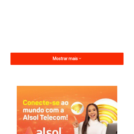
Mostrar mais
O acordo foi celebrado pela 1ª Promotoria de Justiça de Apodi
e envolve, além da Prefeitura, representantes da Polícia Militar,
Corpo de Bombeiros, Polícia Rodoviária Estadual e Federal,
Polícia Civil, Secretaria Municipal de Turismo e outros órgãos
responsáveis pela segurança, organização e fiscalização do
evento.