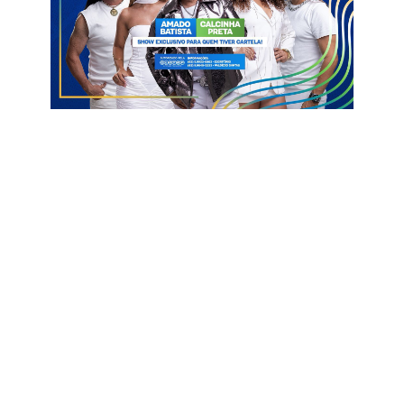
Arrastão: das 17h às 21h
Palco: das 23h às 5h
Domingo (15/02)
Arrastão: das 17h às 21h
Palco: das 23h às 5h
Segunda-feira (16/02)
Arrastão: das 17h às 21h
Palco: das 23h às 5h
Terça-feira (17/02)