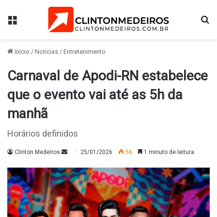
Menu
Pr
Início
/
Notícias
/
Entretenimento
Carnaval de Apodi-RN estabelece
que o evento vai até as 5h da
manhã
Horários definidos
Mande
Clinton Medeiros
25/01/2026
56
1 minuto de leitura
um
e-
mail