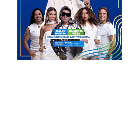
O período de carnaval teve influência direta em outros dois
clássicos. A intenção da FPF-PB era passar Esporte x Nacional,
da 4 rodada, do dia 29 de janeiro para 8 de fevereiro. Mas a PM
acabou vetando por coincidir com os dois dias de pré-carnaval
de Patos. Já Botafogo x Treze, que estava marcado também
para o dia 8, passou para a Quarta-Feira de Cinzas por causa
do Folia de Rua, de João Pessoa.
Para o diretor de competições da FPF-PB, Gustavo Trindade,
as mudanças vão dar comunidade e segurança aos
torcedores, além de estar alinhada com clubes e com a PM.
– Procuramos ouvir todo mundo. Conversamos com os
clubes, com as emissoras de televisão transmitem o
campeonato e com a Polícia Militar. Tínhamos a intenção de