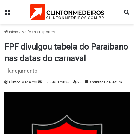
Menu
Pr
Início
/
Notícias
/
Esportes
FPF divulgou tabela do Paraibano
nas datas do carnaval
Planejamento
Mande
Clinton Medeiros
24/01/2026
23
3 minutos de leitura
um
e-
mail