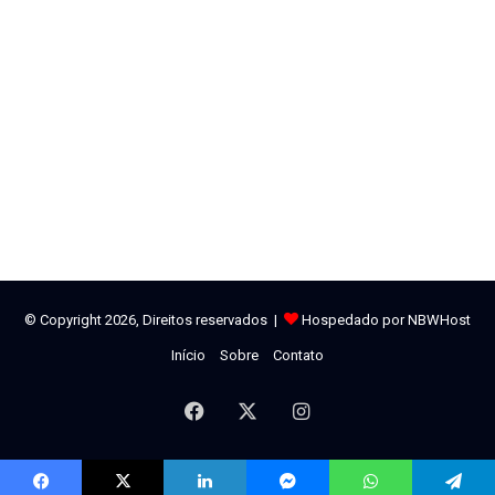
fazer todos os clássicos do Paraibano nos fins de semana,
mas isso acabou sendo impossível. Desmembramos as
rodadas 7 e 8 para atender todos os pleitos e garantir que o
calendário possa ser cumprido da melhor forma – disse o
dirigente.
A última rodada da primeira fase ainda está pendente e pode
acontecer no sábado (21) ou domingo (22), dependendo da
participação do Serra Branca na primeira fase da Copa do
Brasil. A tabela da competição nacional ainda não foi divulgada
pela CBF.
© Copyright 2026, Direitos reservados |
Hospedado por NBWHost
As semifinais do Campeonato Paraibano Pixbet 2026
Início
Sobre
Contato
acontecem nos dias 1 e 8 de março, enquanto as finais estão
previstas para os dias 15 e 22, três dias antes da abertura da
Facebook
X
Instagram
Copa do Nordeste.
Outras mudanças