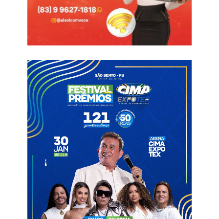
No site do artista, constam todos os detalhes do evento,
como data, local e a confirmação da participação no carnaval
apodiense, reforçando a importância da festa no calendário
cultural do estado e a expectativa de um grande público.
O Carnaval de Apodi vem se consolidando como um dos
maiores do interior do RN, atraindo grandes atrações e
movimentando a economia local, além de fortalecer a cultura e
o turismo da cidade.
Mais informações sobre horários e estrutura do evento devem
ser divulgadas em breve pelos organizadores e canais oficiais
do Carnaval de Apodi.
Apodi
Carnaval
Luan Santana