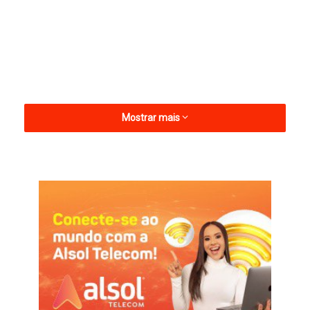
Mostrar mais
Conforme divulgado, a apresentação está marcada para o dia
16 de fevereiro, integrando a grade oficial do Carnaval de
Apodi, um dos eventos mais tradicionais da região Oeste
potiguar. O show acontecerá em Apodi, no Rio Grande do
Norte, reunindo foliões locais e visitantes de várias cidades do
Nordeste.