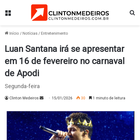
Menu
Pr
Início
/
Notícias
/
Entretenimento
Luan Santana irá se apresentar
em 16 de fevereiro no carnaval
de Apodi
Segunda-feira
Mande
Clinton Medeiros
15/01/2026
30
1 minuto de leitura
um
e-
mail