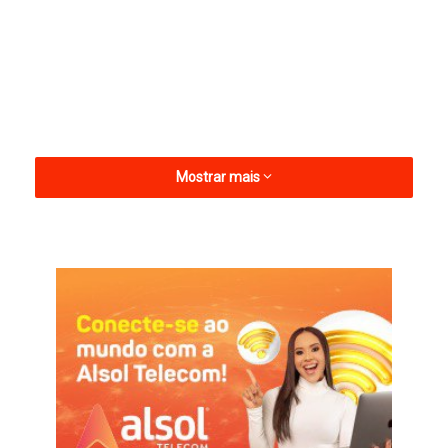
Mostrar mais
Com os novos anúncios, o Carnaval de Caicó 2026 passa a ter
quatro atrações confirmadas até o momento. Antes disso, o
chefe do Executivo municipal já havia divulgado a presença do
cantor Henry Freitas e da dupla baiana Rafa & Pipo Marques,
nomes que reforçam o perfil diversificado da festa, reunindo
axé, forró e música popular.