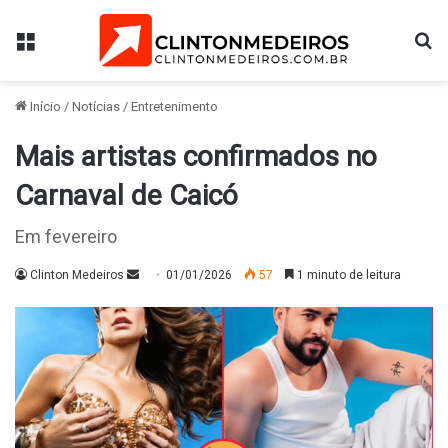
Menu
Pr
Início
/
Notícias
/
Entretenimento
Mais artistas confirmados no
Carnaval de Caicó
Em fevereiro
Mande
Clinton Medeiros
01/01/2026
57
1 minuto de leitura
um
e-
mail