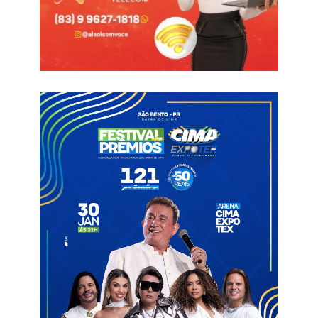
Além das atrações já confirmadas, a expectativa é de que
outros artistas de peso sejam anunciados nos próximos dias.
Entre os nomes cotados estão a banda Cavaleiros do Forró e
a cantora Márcia Felipe, que ainda aguardam confirmação
oficial por parte da organização.
Segundo a Prefeitura de Caicó, a programação completa do
Carnaval 2026 será divulgada no próximo dia 10 deste mês.
Carnaval
Carnaval de Caicó
Ilha de Santana