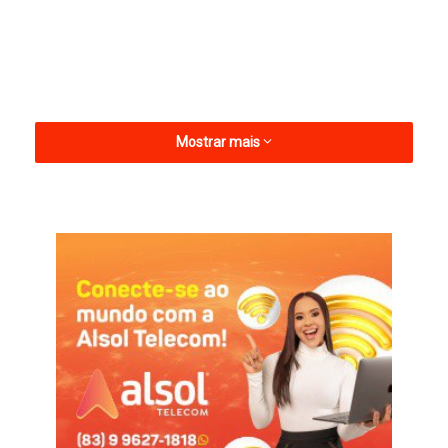
Mostrar mais
Mesmo jogando no Estádio Amigão, em Campina Grande, o
“Canário do Sertão” soube sofrer a pressão inicial da Raposa e
aproveitou as oportunidades para sair com os três pontos. Os
gols da vitória foram marcados por Felipe Araújo e Abnner,
enquanto Joãozinho descontou para os donos da casa.
O jogo foi marcado por reviravoltas. O Campinense dominou o
primeiro tempo, mas viu o Nacional abrir o placar em um lance
de oportunismo de Felipe Araújo. Na etapa final, a Raposa
empatou cedo com Joãozinho e inflamou a torcida, mas o