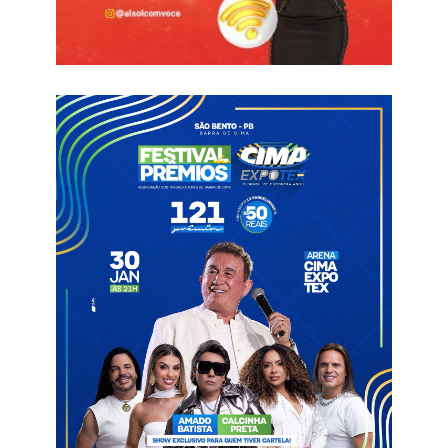
balde de água fria veio aos 17 minutos: Éverton Heleno foi
expulso após uma entrada dura, deixando o time da casa com
um a menos. Com a vantagem numérica, o Nacional
pressionou e garantiu o triunfo nos minutos finais com um
belo gol de Abnner.
O apito final ainda reservou uma confusão com a arbitragem,
que chegou a expulsar um jogador do Nacional por engano,
mas voltou atrás.
O resultado, além de manter o Canário do Sertão com 100% de
aproveitamento após duas rodadas, quebrou um longo tabu de
32 anos sem vitórias no estádio da Raposa e reforçou o bom
momento vivido pelo clube na competição estadual.
Autor de um dos gols da partida, o atacante Abner destacou a
importância do triunfo e exaltou a evolução do grupo,
ressaltando a dificuldade do confronto e o peso do resultado