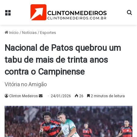
Menu
Pr
Início
/
Notícias
/
Esportes
Nacional de Patos quebrou um
tabu de mais de trinta anos
contra o Campinense
Vitória no Amigão
Mande
Clinton Medeiros
24/01/2026
26
2 minutos de leitura
um
e-
mail