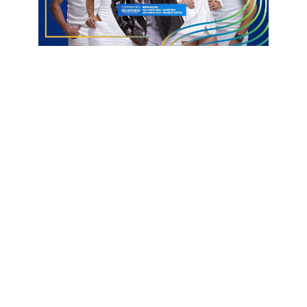
longe de Patos. Para o jogador, a vitória é fruto de trabalho,
união e confiança no projeto que vem sendo desenvolvido ao
longo da temporada.
O técnico Felipe Soares adotou um discurso de humildade ao
analisar o desempenho da equipe, atribuindo o mérito aos
atletas e ao coletivo construído dentro e fora de campo.
Segundo o comandante, a calma demonstrada pelo time
durante o jogo é uma característica dos próprios jogadores.
“Eu não fiz nada, só não atrapalhei. A calma é deles, o talento é
deles. A comissão precisa apenas entender as características
e fazer com que elas funcionem”, afirmou.
Felipe também lembrou que o Nacional iniciou o campeonato
sendo apontado como sexta ou até sétima força, sobretudo
em função das limitações financeiras, mas deixou claro que o
objetivo sempre foi ambicioso.
“O nosso objetivo é classificar para a Série D. Para isso,