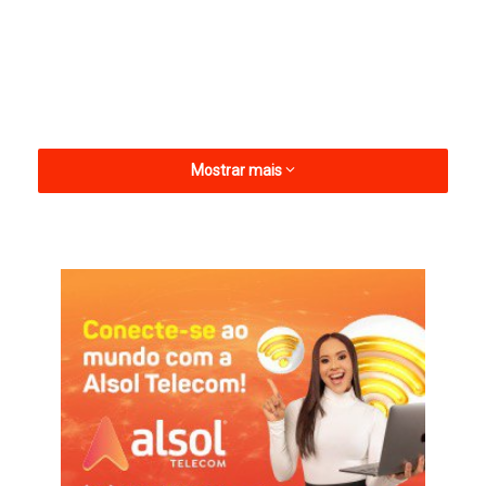
Mostrar mais
Um vídeo que circula nas redes sociais, e que veio à tona na
segunda-feira, dia 12 de janeiro, mostra um policial militar, que
está em uma das motos da ROTAM, sacando a arma e
atirando no cão de rua que corre ao lado da moto.
Conforme relatos, o mesmo policial militar já havia feito
ameaças a uma senhora que põe comida e água para o animal.