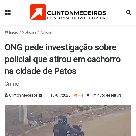
Menu
Pr
Início
/
Notícias
/
Policial
ONG pede investigação sobre
policial que atirou em cachorro
na cidade de Patos
Crime
Mande
Clinton Medeiros
13/01/2026
44
1 minuto de leitura
um
e-
mail