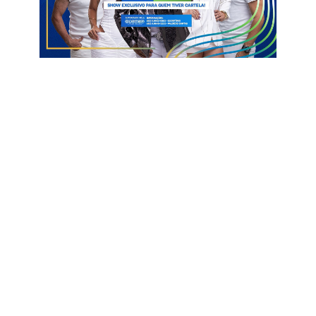
Ver essa foto no Instagram
Um post compartilhado por Blog Clinton Medeiros (@blogdoclintonmedeiros)