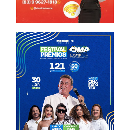
Ele teria dito que se o cachorro o perseguisse na moto mais
uma vez, ele tomaria as providências.
O cachorro foi atingido pelo disparo em uma das patas e logo
após saiu correndo em busca de abrigo. Diante do flagrante, o
caso está caracterizado como crime de maus-tratos e pode
gerar punição ao policial envolvido no caso.
Até o momento, não houve um posicionamento da parte do
Comando da Polícia Militar do Estado da Paraíba.
Informações com Polêmica Patos