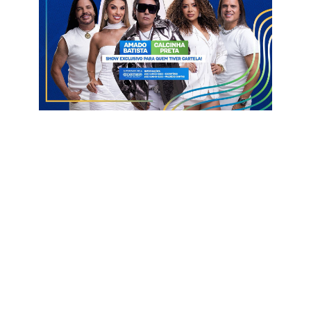
recebeu investimentos da ordem de R$ 600 milhões.
Calendário
29 — Aposentados, pensionistas e reformados
30 — Servidores da ativa (Administração direta e indireta)
Governo do Estado
Pagamento
Paraíba