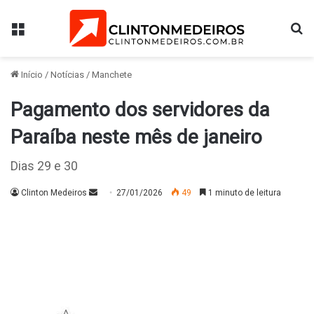
Menu
Pr
Início
/
Notícias
/
Manchete
Pagamento dos servidores da
Paraíba neste mês de janeiro
Dias 29 e 30
Mande
Clinton Medeiros
27/01/2026
49
1 minuto de leitura
um
e-
mail