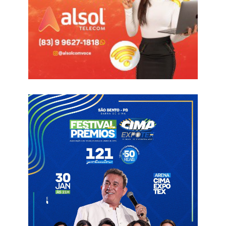
funcionalismo em dia. “Nos dias 29 e 30 os servidores
estaduais vão estar recebendo seus salários, dentro do mês
trabalhado, como fazemos desde janeiro de 2019. Eu sei que é
obrigação do Estado pagar em dia, mas às vezes tem estados
e municípios que não pagam em dia”, disse.
“Isso representa uma injeção de R$ 900 milhões na economia.
Muita gente muitas vezes pergunta por que o varejo na Paraíba
bate recordes durante dez meses consecutivos. Muita gente
pergunta por que a renda média do paraibano está crescendo.
Muita gente quer saber por que o PIB da Paraíba está também
crescendo. Aí tem o esforço do Governo de fazer com que,
mensalmente, R$ 900 milhões sejam injetados na economia. E,
logicamente, a participação da iniciativa privada que acredita na
Paraíba”, acrescentou o gestor paraibano, momento em que
também exemplificou os investimentos da iniciativa privada na
economia do Estado com a construção de equipamentos,
como o Tauá Resort, que já tem data de inauguração e que