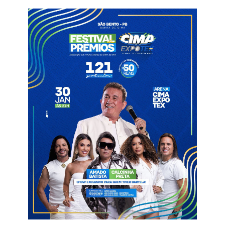
recuperação da equipe no campeonato. O Pombal ocupa a
última colocação após quatro rodadas.
Mas, o clube não esperou nem “a cadeira esfriar” para já
anunciar a contratação de Pedro Manta para o comando do
Carcará do Sertão.
A saída de Marcel era questão de tempo, pois na derrota para
o Treze por 2 a 1, na 2ª Rodada do Paraibano, o profissional
colocou o cargo à disposição. Porém, naquele momento,
segundo apurou o Arena Correio, o clube decidiu mantê-lo,
sinalizando respaldo ao trabalho desenvolvido, além de
confirmar que o elenco será reforçado para a sequência da
competição.
Presente na derrota para o Belo, o presidente Kaaio Bezerra
anunciou a chegada do experiente Pedro Manta, de 63 anos.
Seu último trabalho foi no Jaguar-PE, na temporada passada.