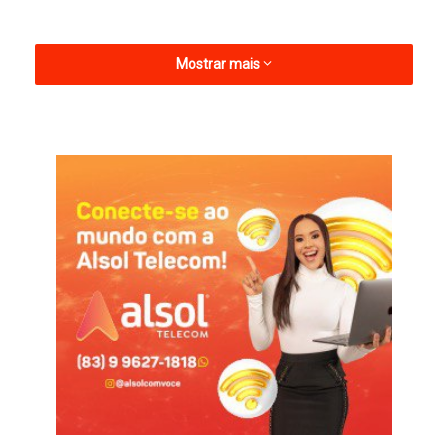
Mostrar mais
Na partida, Marcel Santos não esteve à beira do campo por
suspensão e foi substituído pelo auxiliar Nevada Silva. O
treinador comandou o Pombal nas primeiras rodadas do
estadual. Antes do duelo contra o Botafogo-PB, o treinador
havia destacado a importância de o jogo ser decidido dentro
de campo, em meio a reclamações sobre a arbitragem feitas
por dirigentes de outros clubes.
Em nota, o clube agradeceu ao treinador pelos serviços
prestados e desejou sucesso na sequência da carreira. A
diretoria informou ainda que segue trabalhando para a