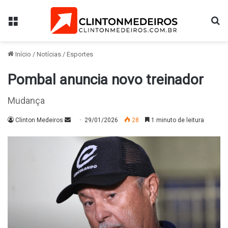
Menu
Pr
Início
/
Notícias
/
Esportes
Pombal anuncia novo treinador
Mudança
Mande
Clinton Medeiros
29/01/2026
28
1 minuto de leitura
um
e-
mail