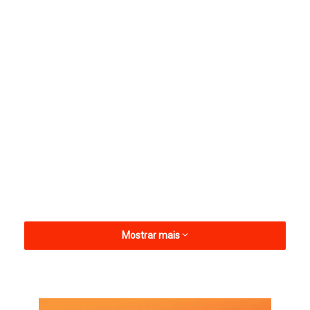
Mostrar mais
Leomar esteve na manhã de terça-feira, 24, acompanhando a
execução dos cortes de terras no município. A ação teve início