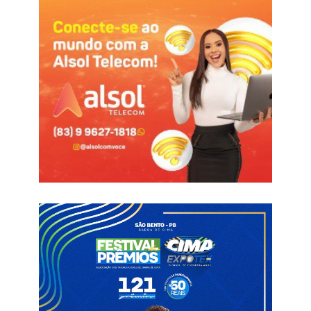
há alguns dias beneficiando o homem do campo e os
agricultores de BBC.
Esse é o segundo ano seguido da gestão, através da
secretaria de Agricultura, realiza o corte de terras no município,
sendo um compromisso mantido.
Belém do Brejo do Cruz
Corte de terra
Leomar Maia