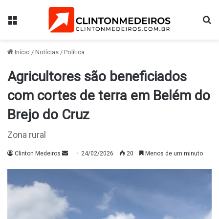
Menu
Pr
Início
/
Notícias
/
Política
Agricultores são beneficiados
com cortes de terra em Belém do
Brejo do Cruz
Zona rural
Mande
Clinton Medeiros
24/02/2026
20
Menos de um minuto
um
e-
mail