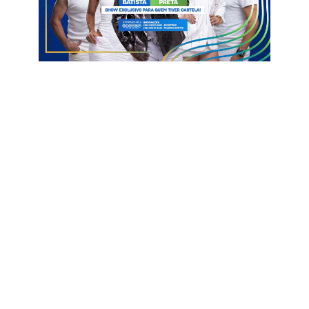
Um post compartilhado por Blog Clinton Medeiros (@blogdoclintonmedeiros)
Cães
Caraúbas
Matança