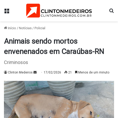
Menu
Pr
Início
/
Notícias
/
Policial
Animais sendo mortos
envenenados em Caraúbas-RN
Criminosos
Mande
Clinton Medeiros
17/02/2026
21
Menos de um minuto
um
e-
mail