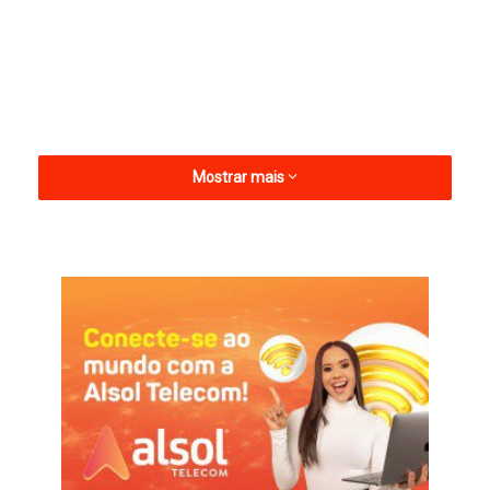
Mostrar mais
O capitão Ivanildo Rodrigues, 35 anos de idade, e passou cerca
de cinco anos no comando da 3ª CIA de Polícia Militar de
Piancó. O oficial possui graduação em direito e curso de
defesa pessoal policial e de operação em drones. Há mais de
quinze anos na PMPB, já contribuiu de maneira significativa na
construção de um ambiente mais seguro para a população.
Também já teve passagem pela CIA da ROTAM em Patos.
capitão Ivanildo
PM
Pombal