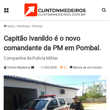
Menu
Pr
Início
/
Notícias
/
Policial
Capitão Ivanildo é o novo
comandante da PM em Pombal.
Companhia da Polícia Militar
Mande
Clinton Medeiros
11/02/2026
52
Menos de um minuto
um
e-
mail