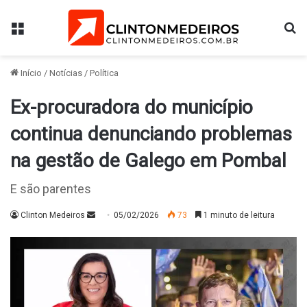
Menu
Pr
Início
/
Notícias
/
Política
Ex-procuradora do município
continua denunciando problemas
na gestão de Galego em Pombal
E são parentes
Mande
Clinton Medeiros
05/02/2026
73
1 minuto de leitura
um
e-
mail