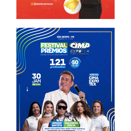
outubro do ano passado, quando pediu exoneração alegando
perseguição e desrespeito.
Na época, Quézia divulgou uma nota na qual dizia que
princípios éticos haviam sido desrespeitados na Prefeitura.
“Sempre atuei com base na legalidade, na ética e na defesa do
interesse público, princípios que devem nortear a
administração pública. Quando tais valores deixam de ser
respeitados, a permanência no cargo se torna incompatível
com a integridade profissional”.
Informações com Polêmica Paraíba
Galego da Gavel
Prefeito
Quézia Dantas