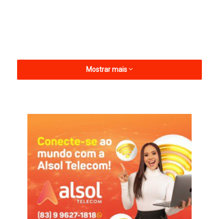
Mostrar mais
As últimas postagens da ex-procuradora relatam vários casos
de humilhações contra aliados, chegando ao ponto de
pessoas não terem direito de receber feiras.
Quézia também fala que os atuais representantes se acham
os donos da cidade, mas que espera que na próxima eleição a
população possa dar o resultado.
A cunhada do prefeito foi procuradora do município até