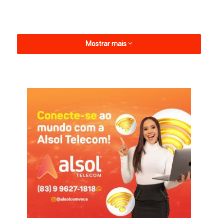
Mostrar mais
Ele seguia pela rodovia e no mesmo instante chovia. A morte
mobilizou as redes sociais na cidade.
O Corpo de Bombeiros de Caicó foi acionado, além da PRF e
Itep. As causas do acidente estão sendo apuradas pelos
órgãos competentes.
Informações com Jair Sampaio
Jardim de Piranhas
Toninho
Vereador