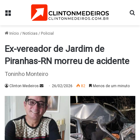
Menu
Pr
Início
/
Notícias
/
Policial
Ex-vereador de Jardim de
Piranhas-RN morreu de acidente
Toninho Monteiro
Mande
Clinton Medeiros
26/02/2026
82
Menos de um minuto
um
e-
mail