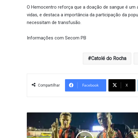
O Hemocentro reforça que a doação de sangue é um ato 
vidas, e destaca a importância da participação da po
necessitam de transfusão.
Informações com Secom PB
Catolé do Rocha
Facebook
X
Compartilhar
Confiança
derrota
o
Atlético