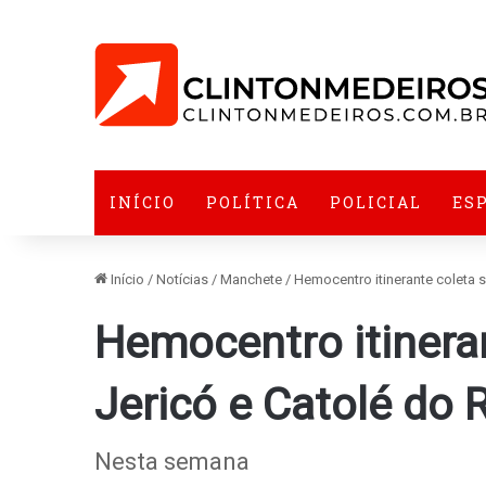
INÍCIO
POLÍTICA
POLICIAL
ES
Início
/
Notícias
/
Manchete
/
Hemocentro itinerante coleta 
Hemocentro itinera
Jericó e Catolé do 
Nesta semana