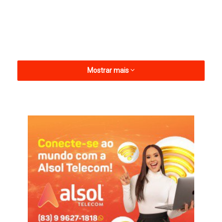
Mostrar mais
A unidade realizou 29 procedimentos cirúrgicos, 562
atendimentos de urgência, 403 atendimentos ambulatoriais e
14 partos.
Ainda no fim de semana, a unidade realizou 1.721 exames
laboratoriais, atendeu sete vítimas de acidente de trânsito,
quatro vítimas de mordedura de animal, concedeu 33 altas
médicas e segue, nesta quinta-feira (19), com 42 pacientes