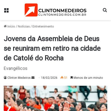
Menu
Pr
Início
/
Notícias
/
Entretenimento
Jovens da Assembleia de Deus
se reuniram em retiro na cidade
de Catolé do Rocha
Evangélicos
Mande
Clinton Medeiros
18/02/2026
51
Menos de um minuto
um
e-
mail