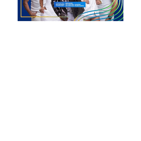
Um post compartilhado por Blog Clinton Medeiros (@blogdoclintonmedeiros)
Assembleia de Deus
Catolé do Rocha
UJAD