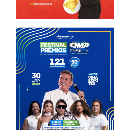
Ficha Técnica
Treze
Rodolfo; Ryan (Juninho Piancó), Lucas Rocha, Yan e Luan;
Gustavo Petrocelli (Lucas Vieira), Marquinhos (Pedro Igor) e
Hugo Borges (Gustavo Brinquedo); Jean Carlo, Silvano (Vinícius
Bala) e Rafael Tanque. Técnico- Roberto Fernandes
Nacional de Patos
Josué, Fabrício, Gabriel (Gabriel Pernambucano), Guto e Tadeu;
Renê (Negrito), Thalison e Felipinho (Clebson); Rogério
(Abnner), Vitinho e Pingo (Riquelme). Técnico- Felipe Soares
Árbitro: Josimarques Domingos Lins