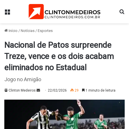
Menu
Pr
Início
/
Notícias
/
Esportes
Nacional de Patos surpreende
Treze, vence e os dois acabam
eliminados no Estadual
Jogo no Amigão
Mande
Clinton Medeiros
22/02/2026
29
1 minuto de leitura
um
e-
mail