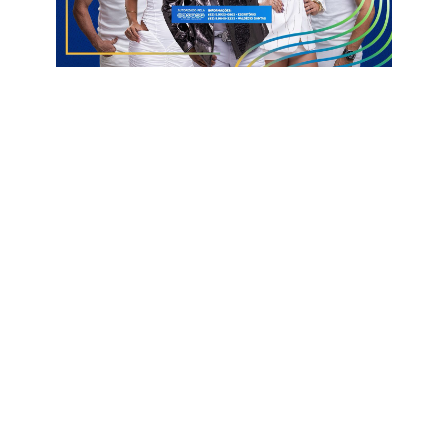
Assistentes: Rafael Guedes de Lima e Adailton Anacleto
Gomes
Gols – Pingo (N) a 1mim do 1ºT; Vinícius Bala (T) aos 40min,
Renê (N), aos 47min do 2ºT
Cartão amarelo -Renê,Felipinho, Pingo. Josué,Clebson (N);
Hugo Borges, Yan (T)
Informações com Paraíba Online