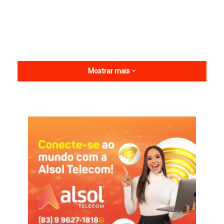
Mostrar mais
Os gols do Naça-P, que chegou a figurar no G-4, foram
marcados por Pingo e Renê, cabendo a Vinícius Bala descontar
para os trezeanos.
Com o revés, o Galo da Borborema ainda tem o consolo de
disputar a Série D do Brasileiro no segundo semestre. Já o
Nacional, ficou na na 5ª colocação, com 14 pontos, perdendo
a vaga para o Serra Branca pelos critérios técnicos, deve
disputar a Copa Paraíba.