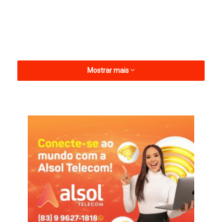
Mostrar mais
O encontro foi marcado pelo diálogo e pela discussão de
estratégias voltadas ao desenvolvimento humano, com foco
na ampliação de ações destinadas às populações em situação
de vulnerabilidade.
Durante a agenda, foi destacada a importância da construção
de políticas públicas baseadas na escuta ativa, na presença
institucional e na atuação direta junto às comunidades que
mais necessitam de apoio.