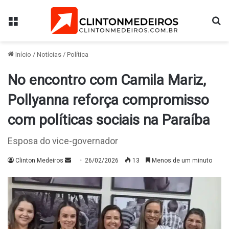
Menu
Pr
Início
/
Notícias
/
Política
No encontro com Camila Mariz,
Pollyanna reforça compromisso
com políticas sociais na Paraíba
Esposa do vice-governador
Mande
Clinton Medeiros
26/02/2026
13
Menos de um minuto
um
e-
mail