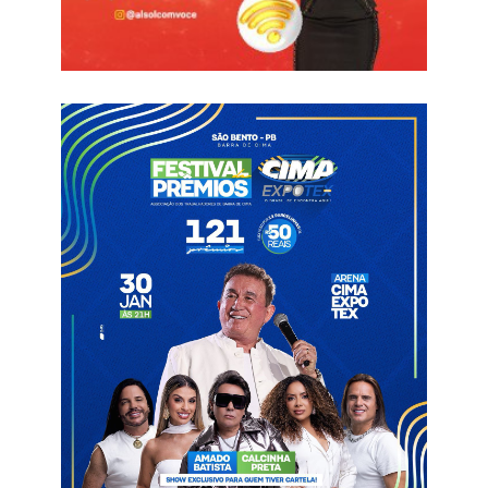
Segundo a secretária, a parceria entre instituições e
representantes do Governo do Estado fortalece iniciativas que
buscam transformar realidades com responsabilidade social e
sensibilidade.
Informações com Assessoria
Camila Mariz
Políticas sociais
Pollyanna