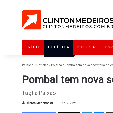
INÍCIO
POLÍTICA
POLICIAL
ES
Início
/
Notícias
/
Política
/
Pombal tem nova secretária de 
Pombal tem nova se
Taglia Paixão
Mande
Clinton Medeiros
16/02/2026
um
Linkedin
Messe