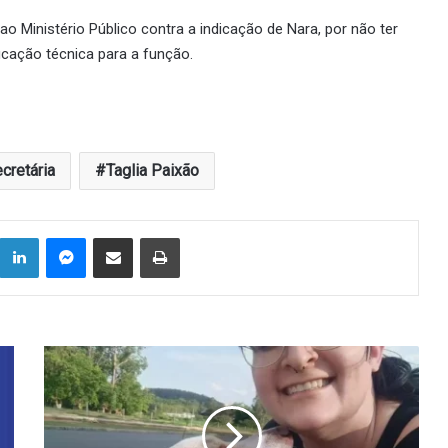
ao Ministério Público contra a indicação de Nara, por não ter
cação técnica para a função.
cretária
Taglia Paixão
Linkedin
Messenger
Compartilhar via e-mail
Imprimir
Cuidados
com
os
pets
durante