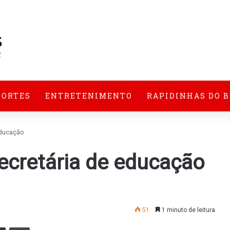
PORTES
ENTRETENIMENTO
RAPIDINHAS DO 
educação
cretária de educação
51
1 minuto de leitura
nger
Compartilhar via e-mail
Imprimir