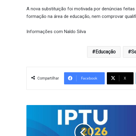
A nova substituição foi motivada por denúncias feitas 
formação na área de educação, nem comprovar qualifi
Informações com Naldo Silva
Educação
Se
Facebook
X
Compartilhar
IPTU
com
desconto
no
município