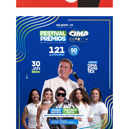
A prefeita de Mato Grosso é Gidalva Lima (PSB).
De acordo com o TCE, se não for corrigida o quanto antes, a
falha apontada pode ocasionar a reprovação das contas do
gestor, já que fere duas normas: a Lei de Responsabilidade
Fiscal (Lei Complementar no 101/00), e a Resolução Normativa
TC 05/2017.
Alerta
Mato Grosso
TCE