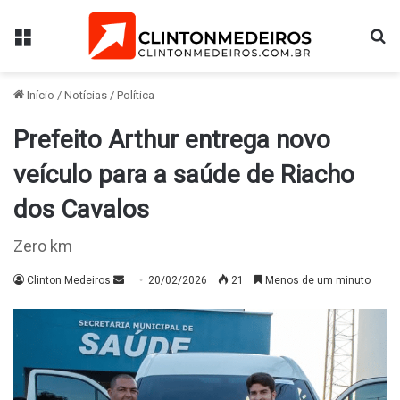
Menu
Pr
Início
/
Notícias
/
Política
Prefeito Arthur entrega novo
veículo para a saúde de Riacho
dos Cavalos
Zero km
Mande
Clinton Medeiros
20/02/2026
21
Menos de um minuto
um
e-
mail