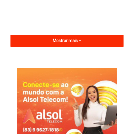
Mostrar mais
Sábado 14 – Dan Ventura, Levi Alvin e Forró da Mídia
Domingo 15 – Garfith, Hiago Medeiros, Lucas Boquinha e Farra
de Rico
Segunda 16 – Cavaleiros Elétrico, Pedrinho Pegação e
Rogerinho
Terça 17 – Rafa e Pipo Marques, Kadu Martins e Juninho Swing