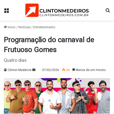
Menu
Pr
Início
/
Notícias
/
Entretenimento
Programação do carnaval de
Frutuoso Gomes
Quatro dias
Mande
Clinton Medeiros
07/02/2026
44
Menos de um minuto
um
e-
mail