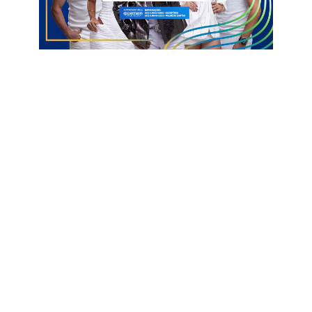
Um post compartilhado por Blog Clinton Medeiros (@blogdoclintonmedeiros)
Arthur Vieira
CAPS
Riacho dos Cavalos