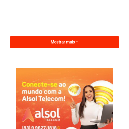
Mostrar mais
Voltado para a saúde o mental, o serviço oferecido é aberto
ao público e já está em funcionamento. Lembrando que o
CAPS de Riacho dos Cavalos também é ofertado em seus
serviços aos moradores das cidades de Jericó e Mato Grosso
na mesma região.
A nova sede é com espaços modernos e de acordo com a
necessidade dos usuários.