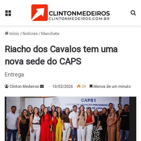
Menu
Pr
Início
/
Notícias
/
Manchete
Riacho dos Cavalos tem uma
nova sede do CAPS
Entrega
Mande
Clinton Medeiros
10/02/2026
29
Menos de um minuto
um
e-
mail