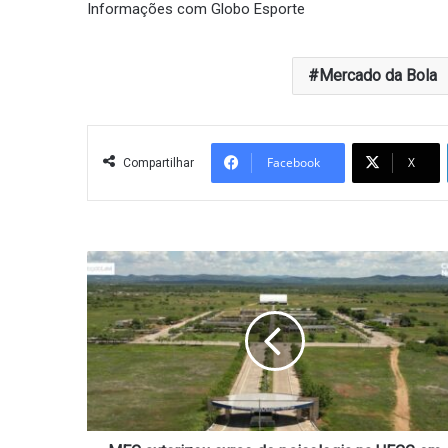
Informações com Globo Esporte
Mercado da Bola
Facebook
X
Compartilhar
MEC
autorizou
curso
de
psicologia
na
UFCG
em
Sousa