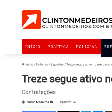
INÍCIO
POLÍTICA
POLICIAL
ES
Início
/
Notícias
/
Esportes
/
Treze segue ativo no mercado 
Treze segue ativo 
Contratações
Mande
Clinton Medeiros
19/02/2026
um
Linkedin
Messe