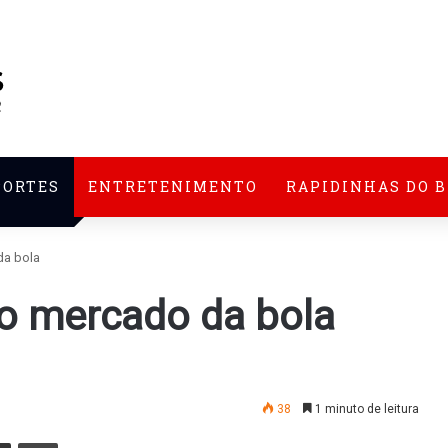
PORTES
ENTRETENIMENTO
RAPIDINHAS DO 
da bola
no mercado da bola
38
1 minuto de leitura
nger
Compartilhar via e-mail
Imprimir