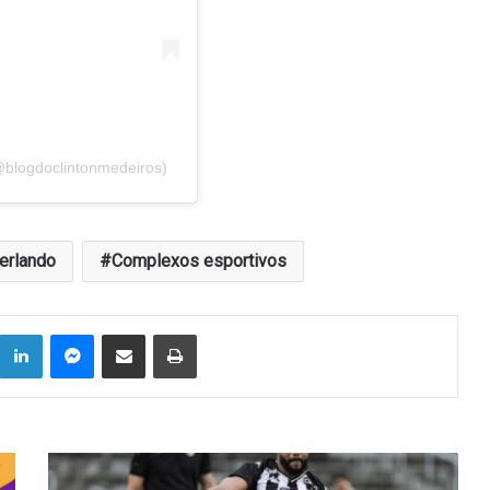
@blogdoclintonmedeiros)
erlando
Complexos esportivos
Linkedin
Messenger
Compartilhar via e-mail
Imprimir
Botafogo
terá