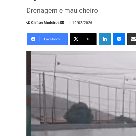
Drenagem e mau cheiro
Mande
Clinton Medeiros
10/02/2026
um
Linkedin
Messe
e-
Facebook
X
mail