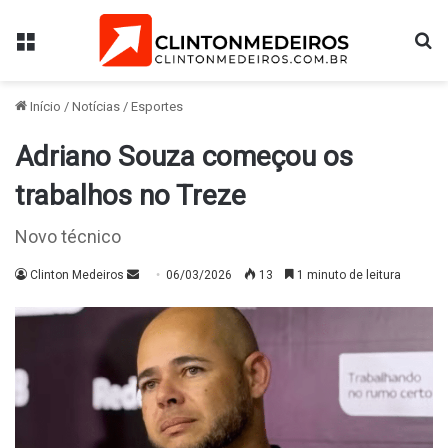
Menu
Pr
Início
/
Notícias
/
Esportes
Adriano Souza começou os
trabalhos no Treze
Novo técnico
Mande
Clinton Medeiros
06/03/2026
13
1 minuto de leitura
um
e-
mail