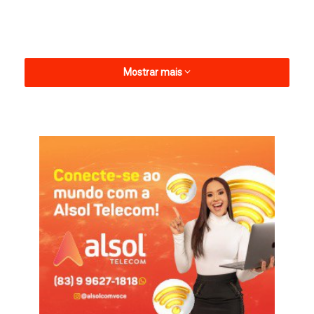
Mostrar mais
Adriano chega ao Treze após boa campanha pelo Foz do
Iguaçu no Campeonato Paranaense, onde classificou o time
para a segunda fase e garantiu calendário nacional para a
equipe em 2027. No Galo, ele terá a missão de substituir
Roberto Fernandes, que não conseguiu colocar o clube de
Campina Grande na fase decisiva do Paraibano.
— É o clube de maior torcida e maior tradição em minha