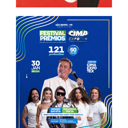
carreira. É um privilégio para qualquer treinador trabalhar no
Treze. O momento do clube não é bom, mas o Treze me
contratou sabendo quem está contratando. Eu sei o tamanho
da minha responsabilidade e estou muito grato por isso. Com
muito trabalho, com muita organização, com muito método,
podemos colocar o Treze em um patamar diferente — falou o
técnico.
Além de Adriano Souza, o novo executivo de futebol do clube,
Josimar Barbosa, o Joba, também foi oficialmente
apresentado. O técnico comentou a boa relação com o
dirigente e destacou que estão trabalhando em conjunto na
montagem do elenco para a disputa da Série D do
Campeonato Brasileiro, principal objetivo do clube na
temporada. Ele também falou sobre os atletas que
permanecem no Galo.
— Existe um grupo de atletas que a princípio são