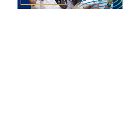
remanescentes e todos eles vão passar por um processo de
avaliação. Nós ainda não temos uma definição do números de
jogadores que vão ficar, mas a ideia é permanecer com o
máximo possível de atletas que se encaixem no perfil e
contratar pontualmente para as posições mais necessárias,
trazendo sempre um acréscimo de qualidade ao time —
completou.
O Treze aguarda a oficialização do calendário da CBF para
conhecer os rivais e saber quando estreia na Série D do
Brasileirão. O certo é que a competição será iniciada em abril.
Informações com Globo Esporte PB
Adriano Souza
Técnico
Treze